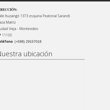
IRECCIÓN:
lle Ituzaingó 1373 esquina Peatonal Sarandí.
aza Matriz
udad Vieja - Montevideo
P
11100
eléfono
:
(+598) 29157018
uestra ubicación