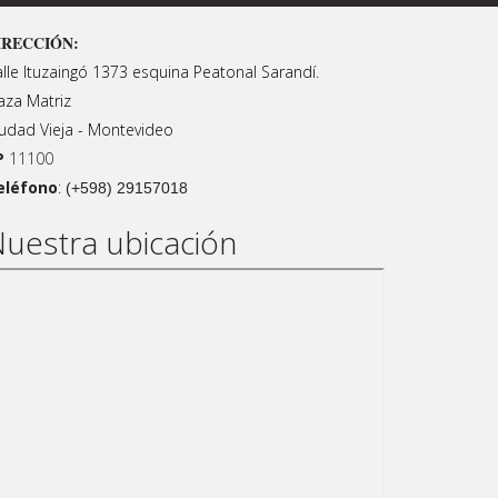
IRECCIÓN:
lle Ituzaingó 1373 esquina Peatonal Sarandí.
aza Matriz
udad Vieja - Montevideo
P
11100
eléfono
:
(+598) 29157018
uestra ubicación